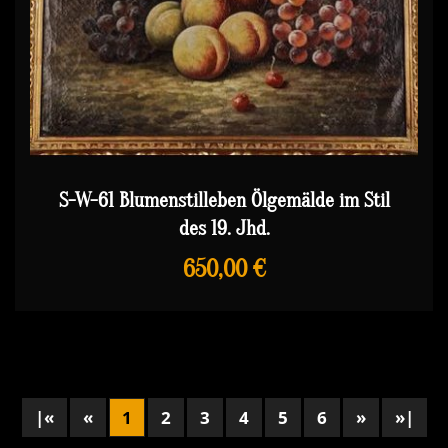
S-W-61 Blumenstilleben Ölgemälde im Stil
des 19. Jhd.
650,00 €
|«
«
1
2
3
4
5
6
»
»|