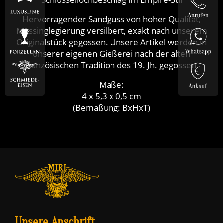
Hervorragender Sandguss von hoher Qualität,
Messinglegierung versilbert, exakt nach unserem
Originalstück gegossen. Unsere Artikel werden in
unserer eigenen Gießerei nach der alten
französischen Tradition des 19. Jh. gegossen.
Maße:
4 x 5,3 x 0,5 cm
(Bemaßung: BxHxT)
Unsere Anschrift