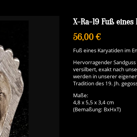
X-Ra-19 Fuß eines 
56,00 €
Fuß eines Karyatiden im Em
Hervorragender Sandguss v
versilbert, exakt nach uns
werden in unserer eigenen
Tradition des 19. Jh. gegos
Maße:
4,8 x 5,5 x 3,4 cm
(Bemaßung: BxHxT)