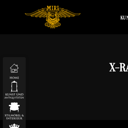
KU
X-R