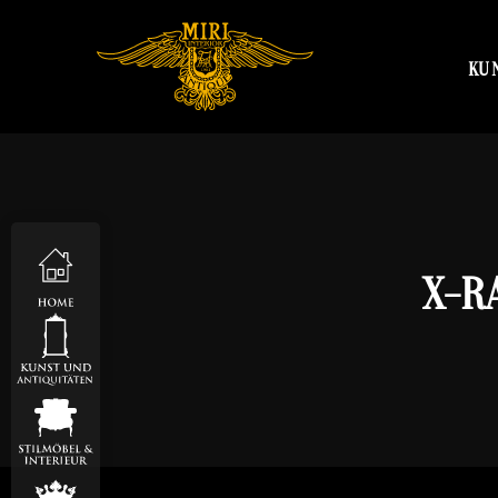
KU
X-R