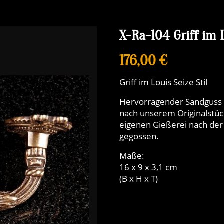
X-Ra-104 Griff im L
176,00 €
Griff im Louis Seize Stil
Hervorragender Sandguss v
nach unserem Originalstüc
eigenen Gießerei nach der 
gegossen.
Maße:
16 x 9 x 3,1 cm
(B x H x T)