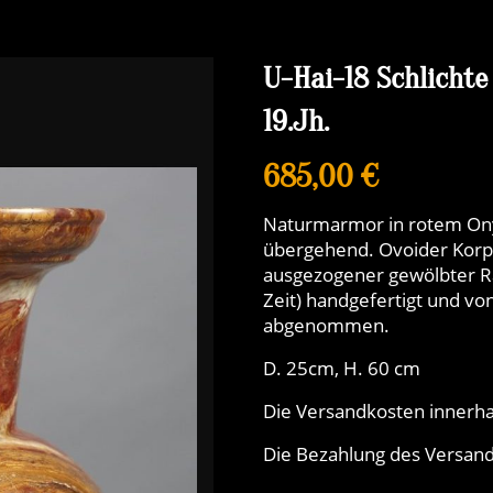
U-Hai-18 Schlichte
19.Jh.
685,00 €
Naturmarmor in rotem Ony
übergehend. Ovoider Korpus
ausgezogener gewölbter Ra
Zeit) handgefertigt und v
abgenommen.
D. 25cm, H. 60 cm
Die Versandkosten innerha
Die Bezahlung des Versands