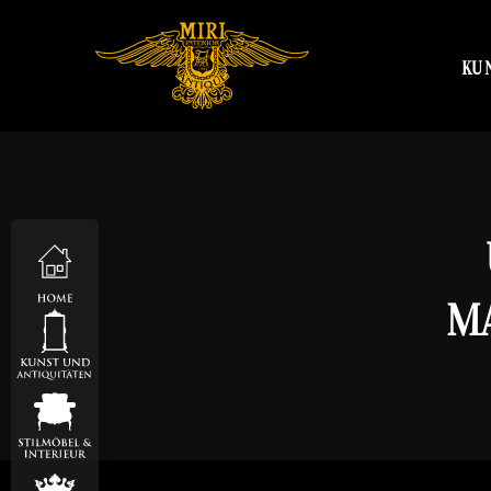
KU
AR