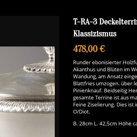
T-RA-3 Deckelterri
Klassizismus
478,00 €
Runder ebonisierter Holzf
Akanthus und Blüten im W
Wandung, am Ansatz einge
Blattfries umzogen. über l
Pinienknauf. Beidseitig He
gesamte Terrine ist aus ma
Feine Ziselierung. Dies ist
O/Diot.
B. 28cm L. 42,5cm Höhe c