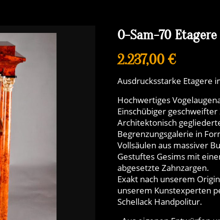
O-Sam-70 Etagere 
2.237,00 €
Ausdrucksstarke Etagere i
Hochwertiges Vogelaugena
Einschübiger geschweifter
Architektonisch gegliedert
Begrenzungsgalerie in For
Vollsäulen aus massiver Bu
Gestuftes Gesims mit eine
abgesetzte Zahnzargen.
Exakt nach unserem Origina
unserem Kunstexperten pe
Schellack Handpolitur.