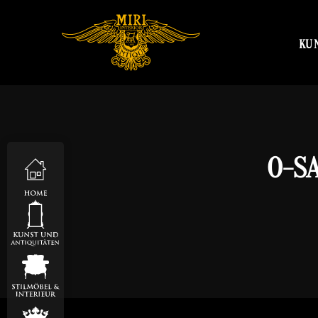
KU
O-S