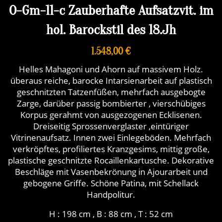
O-Gm-11-c Zauberhafte Aufsatzvit. im
hol. Barockstil des 18.Jh
1.548,00 €
Helles Mahagoni und Ahorn auf massivem Holz.
überaus reiche, barocke Intarsienarbeit auf plastisch
geschnitzten Tatzenfüßen, mehrfach ausgebogte
Zarge, darüber passig bombierter , vierschübiges
Korpus gerahmt von ausgezogenen Ecklisenen.
Dreiseitig Sprossenverglaster ,eintüriger
Vitrinenaufsatz. Innen zwei Einlegeböden. Mehrfach
verkröpftes, profiliertes Kranzgesims, mittig große,
plastische geschnitzte Rocaillenkartusche. Dekorative
Beschläge mit Vasenbekrönung in Ajourarbeit und
gebogene Griffe. Schöne Patina, mit Schellack
Handpolitur.
H : 198 cm , B : 88 cm , T : 52 cm