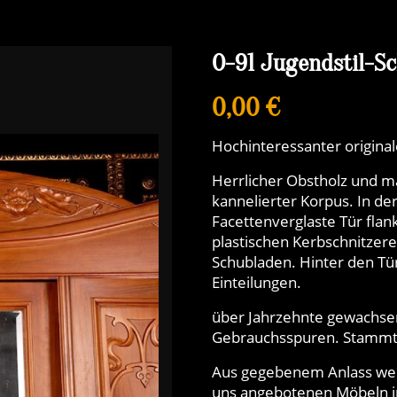
O-91 Jugendstil-S
0,00 €
Hochinteressanter origina
Herrlicher Obstholz und m
kannelierter Korpus. In der
Facettenverglaste Tür flan
plastischen Kerbschnitzere
Schubladen. Hinter den Tü
Einteilungen.
über Jahrzehnte gewachse
Gebrauchsspuren. Stammt 
Aus gegebenem Anlass weise
uns angebotenen Möbeln in