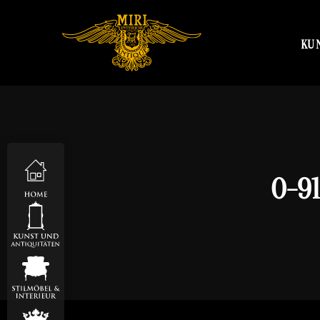
KU
O-9