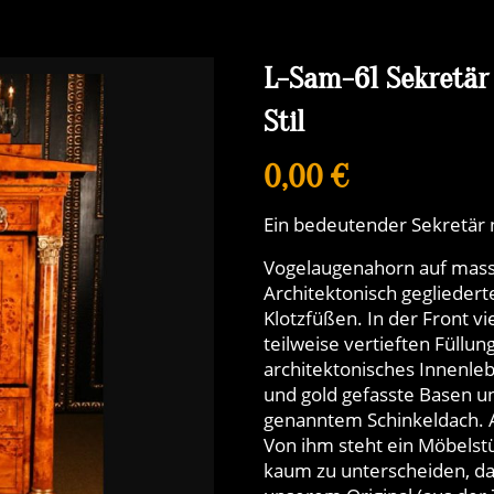
L-Sam-61 Sekretär
Stil
0,00 €
Ein bedeutender Sekretär n
Vogelaugenahorn auf mass
Architektonisch gegliedert
Klotzfüßen. In der Front v
teilweise vertieften Füllun
architektonisches Innenleb
und gold gefasste Basen u
genanntem Schinkeldach. A
Von ihm steht ein Möbelst
kaum zu unterscheiden, da 