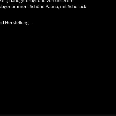
 Zeit) handgefertigt und von unserem
abgenommen. Schöne Patina, mit Schellack
nd Herstellung—