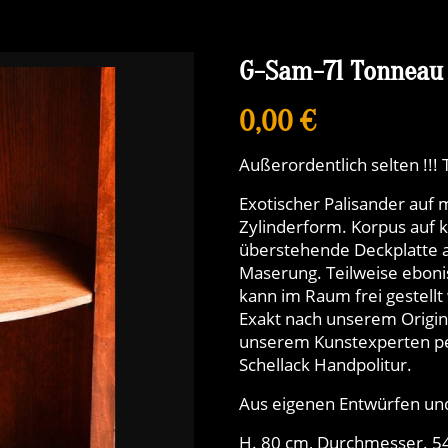
G-Sam-71 Tonneau i
0,00 €
Außerordentlich selten !!!
Exotischer Palisander auf 
Zylinderform. Korpus auf 
überstehende Deckplatte 
Maserung. Teilweise ebonis
kann im Raum frei gestellt
Exakt nach unserem Origina
unserem Kunstexperten pe
Schellack Handpolitur.
Aus eigenen Entwürfen und
H. 80 cm, Durchmesser. 5