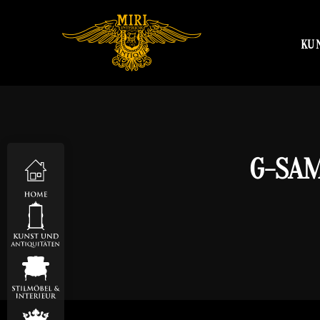
KU
G-SAM