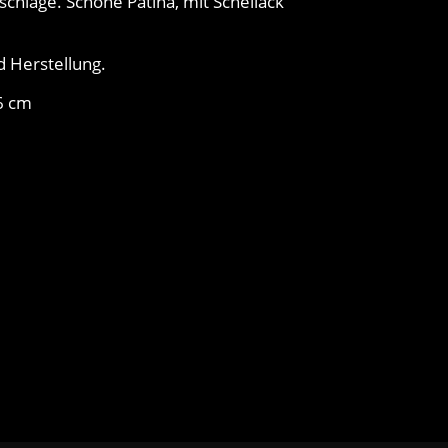
chläge. Schöne Patina, mit Schellack
 Herstellung.
6 cm