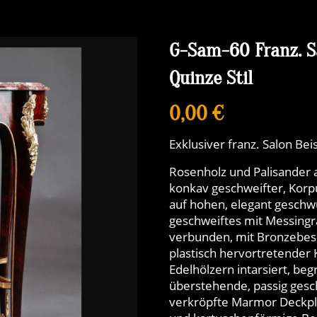
G-Sam-60 Franz. Sa
Quinze Stil
0,00 €
Exklusiver franz. Salon Beis
Rosenholz und Palisander 
konkav geschweifter, Korpu
auf hohen, elegant geschw
geschweiftes mit Messing
verbunden, mit Bronzebesc
plastisch hervortretender
Edelhölzern intarsiert, be
überstehende, passig gesc
verkröpfte Marmor Deckpla