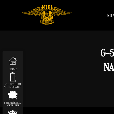
KU
G-
NA