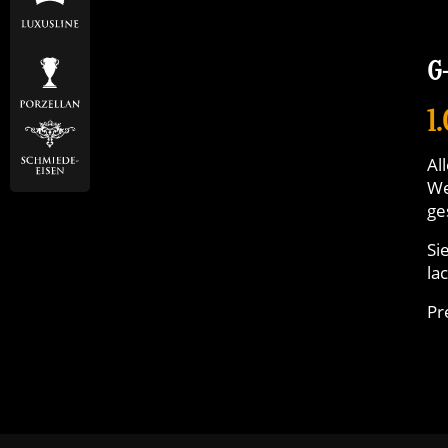
G
1
Al
We
ge
Si
la
Pr