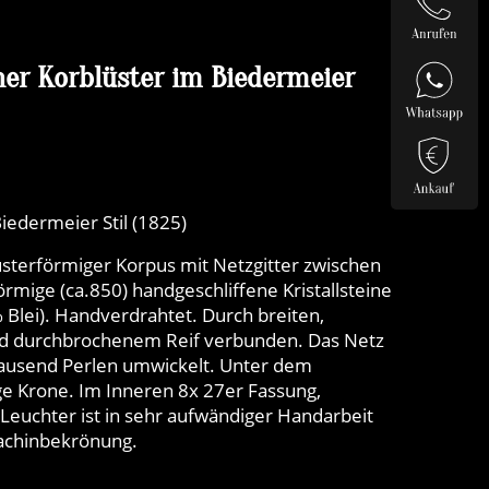
er Korblüster im Biedermeier
Biedermeier Stil (1825)
lusterförmiger Korpus mit Netzgitter zwischen
mige (ca.850) handgeschliffene Kristallsteine
% Blei). Handverdrahtet. Durch breiten,
und durchbrochenem Reif verbunden. Das Netz
 Tausend Perlen umwickelt. Unter dem
ge Krone. Im Inneren 8x 27er Fassung,
e Leuchter ist in sehr aufwändiger Handarbeit
ldachinbekrönung.