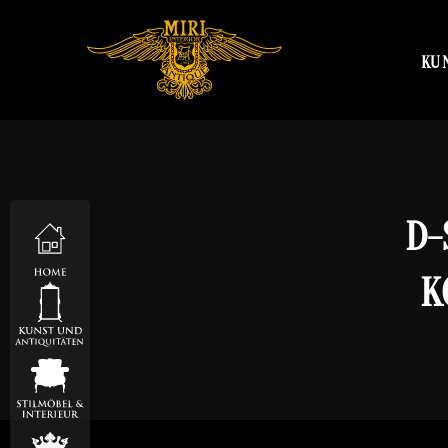
KU
D-
K