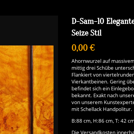
D-Sam-10 Elegant
Seize Stil
0,00 €
Ahornwurzel auf massivem
mittig drei Schübe untersc
Flankiert von viertelrunde
Vierkantbeinen. Gering üb
befindet sich ein Einlegebo
bekannt. Exakt nach unsere
von unserem Kunstexperte
mit Schellack Handpolitur.
B:88 cm, H:86 cm, T: 42 c
Die Versandkosten innerha