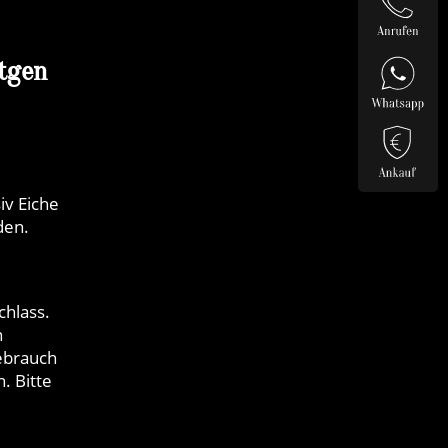
tgen
iv Eiche
den.
hlass.
n
ebrauch
. Bitte