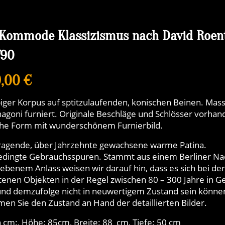
 Kommode Klassizismus nach David Roen
790
9,00 €
iger Korpus auf sptitzulaufenden, konischen Beinen. Mass
agoni furniert. Originale Beschläge und Schlösser vorhan
che Form mit wunderschönem Furnierbild.
agende, über Jahrzehnte gewachsene warme Patina.
edingte Gebrauchsspuren. Stammt aus einem Berliner Nac
ebenem Anlass weisen wir darauf hin, dass es sich bei de
enen Objekten in der Regel zwischen 80 – 300 Jahre in G
nd demzufolge nicht in neuwertigem Zustand sein können
en Sie den Zustand an Hand der detaillierten Bilder.
 cm:, Höhe: 85cm, Breite: 88 cm, Tiefe: 50 cm