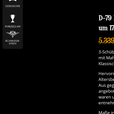
D-79
um 1
5.33
3-Schüb
mit Mah
Klassis
Hervorr
Altersb
Aus geg
angebot
waren u
entnehm
Maße in