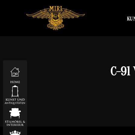
KU
C-91