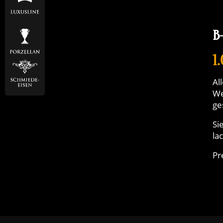
B
1
Al
We
ge
Si
la
Pr