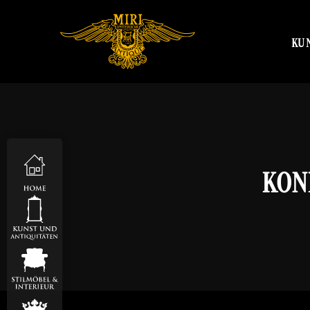
KU
ONF