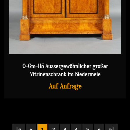
O-Gm-115 Aussergewöhnlicher großer
Vitrinenschrank im Biedermeie
Auf Anfrage
|«
«
1
2
3
4
5
»
»|