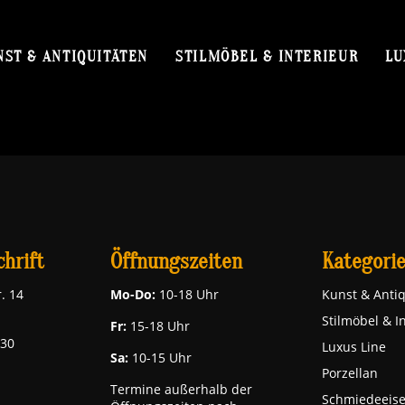
NST & ANTIQUITÄTEN
STILMÖBEL & INTERIEUR
LU
Archive
hrift
Öffnungszeiten
Kategori
. 14
Mo-Do:
10-18 Uhr
Kunst & Antiq
Stilmöbel & I
Fr:
15-18 Uhr
030
Luxus Line
Sa:
10-15 Uhr
Porzellan
Termine außerhalb der
Schmiedeeis